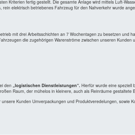
n Kriterien fertig gestellt. Die gesamte Anlage wird mittels Luft-Wa
es, rein elektrisch betriebenes Fahrzeug für den Nahverkehr wurde an
 Betrieb mit drei Arbeitsschichten an 7 Wochentagen zu besetzen und
tle-Fahrzeugen die zugehörigen Warenströme zwischen unseren Kunden
bei den
„logistischen Dienstleistungen“.
Hierfür wurde eine speziell
großen Raum, der mühelos in kleinere, auch als Reinräume gestaltete B
gt, für unsere Kunden Umverpackungen und Produktveredelungen, sowie K