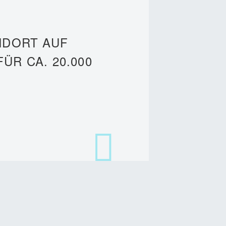
NDORT AUF
 CA. 20.000 E
0